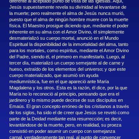
diferente al aceptado punto de vista de las iglesias. Aquí,
Jesús supuestamente revela su divinidad al levantarse de
la muerte; pero realmente el alma de Jesús nunca murió,
puesto que el alma de ningún hombre muere con la muerte
física. El Maestro prosigue diciendo que, mediante el poder
inherente en su alma con el Amor Divino, él simplemente
desmaterializó su cuerpo mortal, anunció en el Mundo
Espiritual la disponibilidad de la inmortalidad del alma, tanto
para los mortales, como espíritus, mediante el Amor Divino
del Padre, siendo él, el primero en manifestarlo. Luego, al
tercer día, materializó un cuerpo semejante al de carne y
hueso, extraído de los elementos del universo; y que este
cuerpo materializado, que asumió sin ayuda
mediumnística, fue en el que apareció ante María
Magdalena y los otros. Esta es la razón, él dice, por la que
María no lo reconoció al principio, pensando que era el
jardinero y lo mismo puede decirse de sus discípulos en
Emaús. El gran concepto erróneo de los cristianos a través
de los siglos, ha sido el de creer que Jesús se reveló como
parte de la Deidad mediante esta resurrección; es decir,
levantándose de la muerte, pero, en realidad, su proeza
consistió en poder asumir un cuerpo con semejanza
carnal, verdaderamente tan real, al punto de convencer