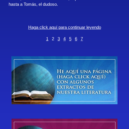
hasta a Tomás, el dudoso.
Haga click aquí para continuar leyendo
1
2
3
4
5
6
7