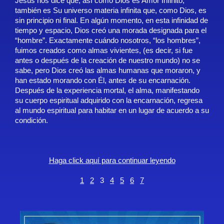
Jesús nos dice que, así como Dios es Amor Infinito,
también es Su universo materia infinita que, como Dios, es
sin principio ni final. En algún momento, en esta infinidad de
tiempo y espacio, Dios creó una morada designada para el
“hombre”. Exactamente cuándo nosotros, “los hombres”,
fuimos creados como almas vivientes, (es decir, si fue
antes o después de la creación de nuestro mundo) no se
sabe, pero Dios creó las almas humanas que moraron, y
han estado morando con Él, antes de su encarnación.
Después de la experiencia mortal, el alma, manifestando
su cuerpo espiritual adquirido con la encarnación, regresa
al mundo espiritual para habitar en un lugar de acuerdo a su
condición.
Haga click aquí para continuar leyendo
1
2
3
4
5
6
7